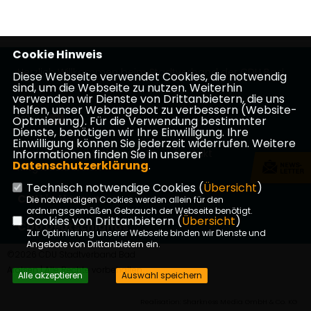
Cookie Hinweis
Herzlich Willkommen beim Stadtverband der CDU Bad
Diese Webseite verwendet Cookies, die notwendig
sind, um die Webseite zu nutzen. Weiterhin
Arolsen
verwenden wir Dienste von Drittanbietern, die uns
helfen, unser Webangebot zu verbessern (Website-
Optmierung). Für die Verwendung bestimmter
Dienste, benötigen wir Ihre Einwilligung. Ihre
Einwilligung können Sie jederzeit widerrufen. Weitere
Informationen finden Sie in unserer
Impressum
Datenschutz
Kontakt
Datenschutzerklärung
.
Mitgliederbereich
Technisch notwendige Cookies (
Übersicht
)
CDU in Hessen
Die notwendigen Cookies werden allein für den
ordnungsgemäßen Gebrauch der Webseite benötigt.
Cookies von Drittanbietern (
Übersicht
)
CDU Deutschlands
Zur Optimierung unserer Webseite binden wir Dienste und
Angebote von Drittanbietern ein.
©2026 CDU Stadtverband Bad
Arolsen | Alle Rechte vorbehalten.
Alle akzeptieren
Auswahl speichern
Realisation: Sharkness Media GmbH & Co. KG