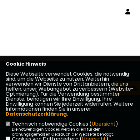
Cookie Hinweis
Herzlich Willkommen beim Stadtverband der CDU Bad
Diese Webseite verwendet Cookies, die notwendig
sind, um die Webseite zu nutzen. Weiterhin
Arolsen
verwenden wir Dienste von Drittanbietern, die uns
helfen, unser Webangebot zu verbessern (Website-
Optmierung). Für die Verwendung bestimmter
Dienste, benötigen wir Ihre Einwilligung. Ihre
Einwilligung können Sie jederzeit widerrufen. Weitere
Informationen finden Sie in unserer
Impressum
Datenschutz
Kontakt
Datenschutzerklärung
.
Mitgliederbereich
Technisch notwendige Cookies (
Übersicht
)
CDU in Hessen
Die notwendigen Cookies werden allein für den
ordnungsgemäßen Gebrauch der Webseite benötigt.
Cookies von Drittanbietern (
Übersicht
)